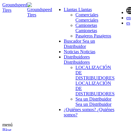
Groundspeed
Llantas
Llantas
Tires
Comerciales
en
Comerciales
es
Camionetas
Camionetas
Pasajeros
Pasajeros
Buscador
Sea un
Distribuidor
Noticias
Noticias
Distribuidores
Distribuidores
LOCALIZACIÓN
DE
DISTRIBUIDORES
LOCALIZACIÓN
DE
DISTRIBUIDORES
Sea un Distribuidor
Sea un Distribuidor
¿Quiénes somos?
¿Quiénes
somos?
menú
Blog