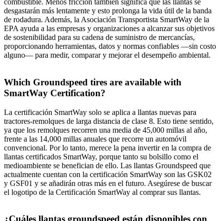
combustible. Menos fricción también significa que las llantas se
desgastarán más lentamente y esto prolonga la vida útil de la banda
de rodadura. Además, la Asociación Transportista SmartWay de la
EPA ayuda a las empresas y organizaciones a alcanzar sus objetivos
de sostenibilidad para su cadena de suministro de mercancías,
proporcionando herramientas, datos y normas confiables —sin costo
alguno— para medir, comparar y mejorar el desempeño ambiental.
Which Groundspeed tires are available with
SmartWay Certification?
La certificación SmartWay solo se aplica a llantas nuevas para
tractores-remolques de larga distancia de clase 8. Esto tiene sentido,
ya que los remolques recorren una media de 45,000 millas al año,
frente a las 14,000 millas anuales que recorre un automóvil
convencional. Por lo tanto, merece la pena invertir en la compra de
llantas certificados SmartWay, porque tanto su bolsillo como el
medioambiente se benefician de ello. Las llantas Groundspeed que
actualmente cuentan con la certificación SmartWay son las GSK02
y GSF01 y se añadirán otras más en el futuro. Asegúrese de buscar
el logotipo de la Certificación SmartWay al comprar sus llantas.
¿Cuáles llantas groundspeed están disponibles con