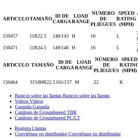
NÚMERO
SPEED
ID DE
LOAD
ARTíCULO
TAMAÑO
DE
RATING
CARGA
RANGE
PLIEGUES
(MPH)
150457
11R22.5
146/143
H
16
L
150471
11R24.5
149/146
H
16
L
NÚMERO
SPEED
ID DE
LOAD
ARTíCULO
TAMAÑO
DE
RATIN
CARGA
RANGE
PLIEGUES
(MPH)
150464
315/80R22.5
161/157
M
22
K
Basicos sobre las llantas
Basicos sobre las llantas
Videos
Videos
Garantía
Garantía
Catálogo de Groundspeed TBR
Catálogo de Groundspeed PC/LT
Registra Llantas
Conviértase en distribuidor
Conviértase en distribuidor