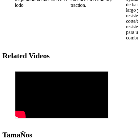
de ba
lodo
traction.
largo 
resist
corte/
resist
para u
combu
Related Videos
TamaÑos