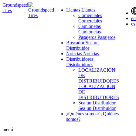
Groundspeed
Llantas
Llantas
Tires
Comerciales
en
Comerciales
es
Camionetas
Camionetas
Pasajeros
Pasajeros
Buscador
Sea un
Distribuidor
Noticias
Noticias
Distribuidores
Distribuidores
LOCALIZACIÓN
DE
DISTRIBUIDORES
LOCALIZACIÓN
DE
DISTRIBUIDORES
Sea un Distribuidor
Sea un Distribuidor
¿Quiénes somos?
¿Quiénes
somos?
menú