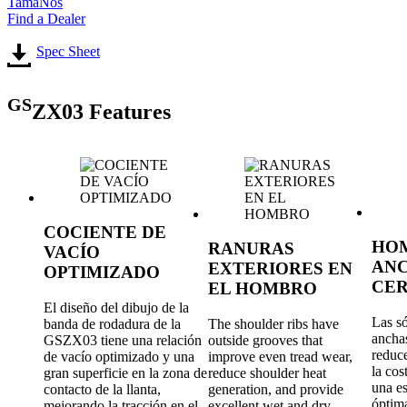
TamaÑos
Find a Dealer
Spec Sheet
GS
ZX03 Features
COCIENTE DE
HO
RANURAS
VACÍO
AN
EXTERIORES EN
OPTIMIZADO
CE
EL HOMBRO
El diseño del dibujo de la
Las só
banda de rodadura de la
The shoulder ribs have
ancha
GSZX03 tiene una relación
outside grooves that
reduce
de vacío optimizado y una
improve even tread wear,
la cos
gran superficie en la zona de
reduce shoulder heat
una es
contacto de la llanta,
generation, and provide
óptim
mejorando la tracción en el
excellent wet and dry